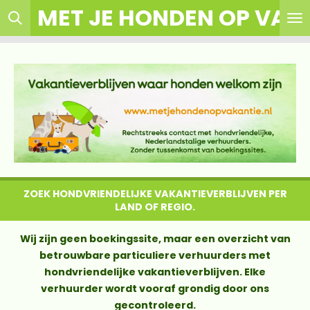
MET JE HONDEN OP VAK
Ga
direct
naar
de
hoofdinhoud
ZOEK HONDVRIENDELIJKE VAKANTIEVERBLIJVEN PER
LAND OF REGIO.
Wij zijn geen boekingssite, maar een overzicht van
betrouwbare particuliere verhuurders met
hondvriendelijke vakantieverblijven. Elke
verhuurder wordt vooraf grondig door ons
gecontroleerd.