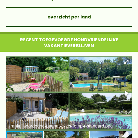
overzicht per land
RECENT TOEGEVOEGDE HONDVRIENDELIJKE
VAKANTIEVERBLIJVEN
frankrijk-dordogne-paunat-g-tes-femp-r-standard.png