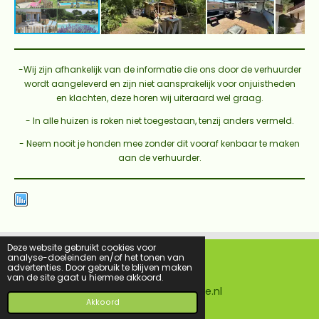
-Wij zijn afhankelijk van de informatie die ons door de verhuurder
wordt aangeleverd en zijn niet aansprakelijk voor onjuistheden
en klachten, deze horen wij uiteraard wel graag.
- In alle huizen is roken niet toegestaan, tenzij anders vermeld.
- Neem nooit je honden mee zonder dit vooraf kenbaar te maken
aan de verhuurder.
Deze website gebruikt cookies voor
analyse-doeleinden en/of het tonen van
advertenties. Door gebruik te blijven maken
F
I
van de site gaat u hiermee akkoord.
a
n
© 2016 - 2026 Metjehondenopvakantie.nl
c
s
Akkoord
e
t
b
a