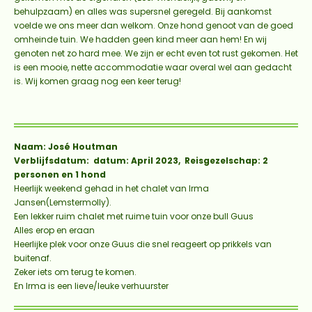
behulpzaam) en alles was supersnel geregeld. Bij aankomst
voelde we ons meer dan welkom. Onze hond genoot van de goed
omheinde tuin. We hadden geen kind meer aan hem! En wij
genoten net zo hard mee. We zijn er echt even tot rust gekomen. Het
is een mooie, nette accommodatie waar overal wel aan gedacht
is. Wij komen graag nog een keer terug!
Naam: José Houtman
Verblijfsdatum: datum: April 2023, Reisgezelschap: 2
personen en 1 hond
Heerlijk weekend gehad in het chalet van Irma
Jansen(Lemstermolly).
Een lekker ruim chalet met ruime tuin voor onze bull Guus
Alles erop en eraan
Heerlijke plek voor onze Guus die snel reageert op prikkels van
buitenaf.
Zeker iets om terug te komen.
En Irma is een lieve/leuke verhuurster