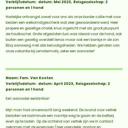
Verblijfsdatum: datum: Mei 2023, Reisgezelschap: 2
personen en 1 hond
Hartelijke ontvangst zowel voor ons als onze border collie met voor
beiden een welkomstgeschenk wat zeer gewaardeerd werd. Heel
propere en gezellige chalet, knus ingericht met als groot pluspunt
de houtkachel. Grote afgesloten tuin was ideaal voor de hond, ook
buiten een gezellig overdekt terras maar ook een bankje in de zon.
Bbq aanwezig met alle benodigdheden. We hebben genoten van
onze vakantie bij Lemstermolly, zeker een aanrader!
Naam: Fam. Van Kooten
Verblijfsdatum: datum: April 2023, Reisgezelschap: 2
personen en 1 hond
Een aanrader eerste klas!
Mijn man had onverwacht lang weekend. De avond voor vertrek
besloten we lastminute een nachtje weg te gaan en de batterij
even op te laden. Op de ochtend van vertrek zijn we in contact
gekomen met de eigenaren (zeer vriendelijk, gastvrij en