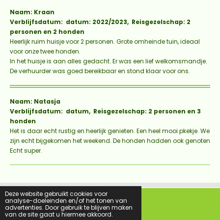
Naam: Kraan
Verblijfsdatum: datum: 2022/2023, Reisgezelschap: 2
personen en 2 honden
Heerlijk ruim huisje voor 2 personen. Grote omheinde tuin, ideaal
voor onze twee honden.
In het huisje is aan alles gedacht. Er was een lief welkomsmandje.
De verhuurder was goed bereikbaar en stond klaar voor ons.
Naam: Natasja
Verblijfsdatum: datum, Reisgezelschap: 2 personen en 3
honden
Het is daar echt rustig en heerlijk genieten. Een heel mooi pkekje. We
zijn echt bijgekomen het weekend. De honden hadden ook genoten
Echt super.
Deze website gebruikt cookies voor
analyse-doeleinden en/of het tonen van
advertenties. Door gebruik te blijven maken
F
I
van de site gaat u hiermee akkoord.
a
n