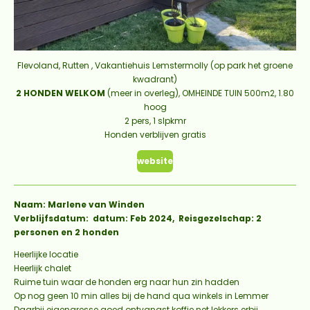
Flevoland, Rutten , Vakantiehuis Lemstermolly (op park het groene
kwadrant)
2 HONDEN WELKOM
(meer in overleg), OMHEINDE TUIN 500m2, 1.80
hoog
2 pers, 1 slpkmr
Honden verblijven gratis
website
Naam: Marlene van Winden
Verblijfsdatum: datum: Feb 2024, Reisgezelschap: 2
personen en 2 honden
Heerlijke locatie
Heerlijk chalet
Ruime tuin waar de honden erg naar hun zin hadden
Op nog geen 10 min alles bij de hand qua winkels in Lemmer
Daarbij eigenaresse goed ontvangst koffie net lekkers erbij