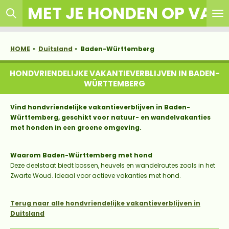
MET JE HONDEN OP VAK
Ga
direct
naar
de
HOME
»
Duitsland
»
Baden-Württemberg
hoofdinhoud
HONDVRIENDELIJKE VAKANTIEVERBLIJVEN IN BADEN-
WÜRTTEMBERG
Vind hondvriendelijke vakantieverblijven in Baden-
Württemberg, geschikt voor natuur- en wandelvakanties
met honden in een groene omgeving.
Waarom Baden-Württemberg met hond
Deze deelstaat biedt bossen, heuvels en wandelroutes zoals in het
Zwarte Woud. Ideaal voor actieve vakanties met hond.
Terug naar alle hondvriendelijke vakantieverblijven in
Duitsland