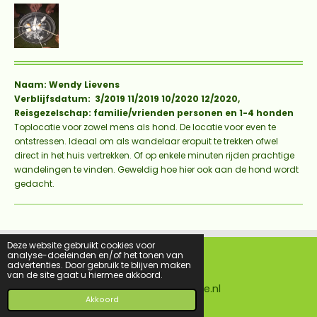
Naam: Wendy Lievens
Verblijfsdatum: 3/2019 11/2019 10/2020 12/2020,
Reisgezelschap: familie/vrienden personen en 1-4 honden
Toplocatie voor zowel mens als hond. De locatie voor even te
ontstressen. Ideaal om als wandelaar eropuit te trekken ofwel
direct in het huis vertrekken. Of op enkele minuten rijden prachtige
wandelingen te vinden. Geweldig hoe hier ook aan de hond wordt
gedacht.
Deze website gebruikt cookies voor
analyse-doeleinden en/of het tonen van
advertenties. Door gebruik te blijven maken
F
I
van de site gaat u hiermee akkoord.
a
n
© 2016 - 2026 Metjehondenopvakantie.nl
c
s
Akkoord
e
t
b
a