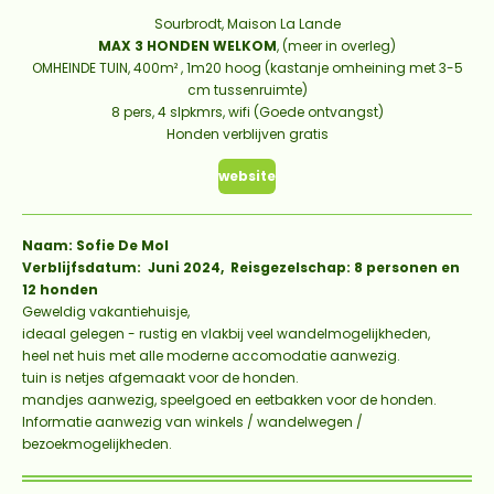
Sourbrodt, Maison La Lande
MAX 3 HONDEN WELKOM
, (meer in overleg)
OMHEINDE TUIN, 400m² , 1m20 hoog (kastanje omheining met 3-5
cm tussenruimte)
8 pers, 4 slpkmrs, wifi (Goede ontvangst)
Honden verblijven gratis
website
Naam: Sofie De Mol
Verblijfsdatum: Juni 2024, Reisgezelschap: 8 personen en
12 honden
Geweldig vakantiehuisje,
ideaal gelegen - rustig en vlakbij veel wandelmogelijkheden,
heel net huis met alle moderne accomodatie aanwezig.
tuin is netjes afgemaakt voor de honden.
mandjes aanwezig, speelgoed en eetbakken voor de honden.
Informatie aanwezig van winkels / wandelwegen /
bezoekmogelijkheden.