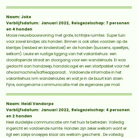
Naam: Joke
Verblijfsdatum: Januari 2022, Reisgezelschap: 7 personen
en 4 honden
Mooie nieuwbouwwoning met grote, lichtrijke ruimtes. Super tuin
voor zowel kindjes als honden. Binnen is ook alles voorzien op de
kleintjes (reisbed en kinderstoel) en de honden (kussens, speeltjes,
eetkom). Leuke en rustige ligging van het vakantiehuis: een
doodlopende straat en doorgang voor een wandelroute. Er was
gedacht aan handzeep, handalcogel en een startpakket voor het
afwasmachine/koffieapparaat... Voldoende informatie in het
vakantiehuis ivm wandelroutes en wat je in de buurt kan doen.
Fijne, aangename communicatie met de eigenares per mail.
Naam: Heidi Vandorpe
Verblijfsdatum: Januari 2022, Reisgezelschap: 4 personen
en 2 honden
Heel duidelijke communicatie om het huis te betreden. Volledig
ingericht en voldoende ruimte. Honden zijn zeker welkom want er
ligt een zakje snoepjes klaar als welkom geschenk.. De volledig