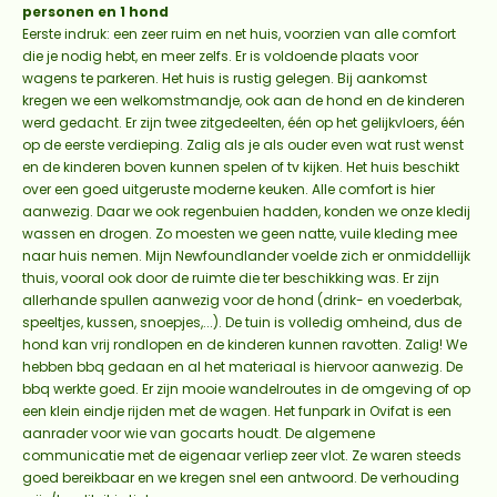
personen en 1 hond
Eerste indruk: een zeer ruim en net huis, voorzien van alle comfort
die je nodig hebt, en meer zelfs. Er is voldoende plaats voor
wagens te parkeren. Het huis is rustig gelegen. Bij aankomst
kregen we een welkomstmandje, ook aan de hond en de kinderen
werd gedacht. Er zijn twee zitgedeelten, één op het gelijkvloers, één
op de eerste verdieping. Zalig als je als ouder even wat rust wenst
en de kinderen boven kunnen spelen of tv kijken. Het huis beschikt
over een goed uitgeruste moderne keuken. Alle comfort is hier
aanwezig. Daar we ook regenbuien hadden, konden we onze kledij
wassen en drogen. Zo moesten we geen natte, vuile kleding mee
naar huis nemen. Mijn Newfoundlander voelde zich er onmiddellijk
thuis, vooral ook door de ruimte die ter beschikking was. Er zijn
allerhande spullen aanwezig voor de hond (drink- en voederbak,
speeltjes, kussen, snoepjes,...). De tuin is volledig omheind, dus de
hond kan vrij rondlopen en de kinderen kunnen ravotten. Zalig! We
hebben bbq gedaan en al het materiaal is hiervoor aanwezig. De
bbq werkte goed. Er zijn mooie wandelroutes in de omgeving of op
een klein eindje rijden met de wagen. Het funpark in Ovifat is een
aanrader voor wie van gocarts houdt. De algemene
communicatie met de eigenaar verliep zeer vlot. Ze waren steeds
goed bereikbaar en we kregen snel een antwoord. De verhouding