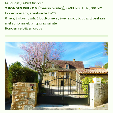
Le Pouget , Le Petit Nichoir
2 HONDEN WELKOM
(meer in overleg),
OMHEINDE TUIN , 700 m2 ,
binnenkoer 2m , speelweide 1m20
6 pers, 3 slpkmr, wifi , 2 badkamers , Zwembad , Jacuzzi ,Speelhuis
met schommel , pingpong ruimte
Honden verblijven gratis