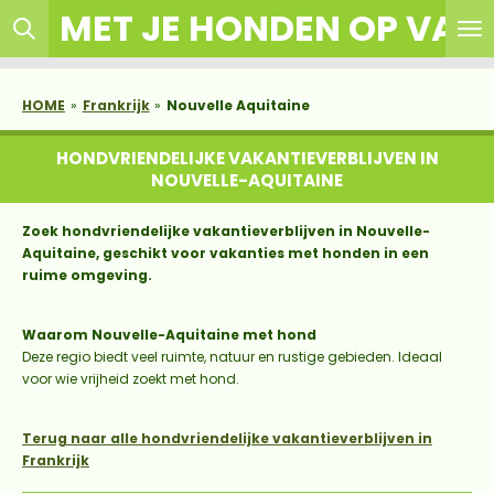
MET JE HONDEN OP VAK
Ga
direct
naar
de
HOME
»
Frankrijk
»
Nouvelle Aquitaine
hoofdinhoud
HONDVRIENDELIJKE VAKANTIEVERBLIJVEN IN
NOUVELLE-AQUITAINE
Zoek hondvriendelijke vakantieverblijven in Nouvelle-
Aquitaine, geschikt voor vakanties met honden in een
ruime omgeving.
Waarom Nouvelle-Aquitaine met hond
Deze regio biedt veel ruimte, natuur en rustige gebieden. Ideaal
voor wie vrijheid zoekt met hond.
Terug naar alle hondvriendelijke vakantieverblijven in
Frankrijk