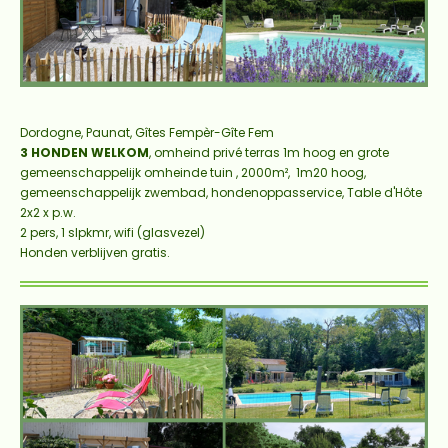
Dordogne, Paunat, Gîtes Fempèr-Gîte Fem
3 HONDEN WELKOM
,
omheind privé terras 1m hoog
en grote
gemeenschappelijk omheinde tuin , 2000m², 1m20 hoog,
gemeenschappelijk zwembad, honden
oppasservice, Table d'Hôte
2x2 x p.w.
2 pers, 1 slpkmr, wifi (glasvezel)
Honden verblijven gratis.