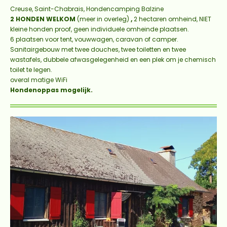
Creuse, Saint-Chabrais, Hondencamping Balzine
2 HONDEN WELKOM
(meer in overleg)
,
2 hectaren omheind, NIET
kleine honden proof, geen individuele omheinde plaatsen.
6 plaatsen voor tent, vouwwagen, caravan of camper.
Sanitairgebouw met twee douches, twee toiletten en twee
wastafels, dubbele afwasgelegenheid en een plek om je chemisch
toilet te legen.
overal matige WiFi
Hondenoppas mogelijk.