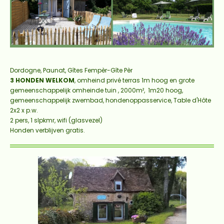
Dordogne, Paunat, Gîtes Fempèr-Gîte Pèr
3 HONDEN WELKOM
,
omheind privé terras 1m
hoog en grote
gemeenschappelijk omheinde tuin , 2000m², 1m20 hoog,
gemeenschappelijk zwembad, honden
oppasservice, Table d'Hôte
2x2 x p.w.
2 pers, 1 slpkmr, wifi (glasvezel)
Honden verblijven gratis.