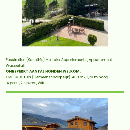
Pusstratten
(Karinthïe) Molltaler Appartements , Appartement
Wasserfall
ONBEPERKT AANTAL HONDEN WELKOM
;
OMHEINDE TUIN (Gemeenschappelijk) 400
m2
, 1,20 m hoog
4 pers. , 2 slpkmr , Wifi.