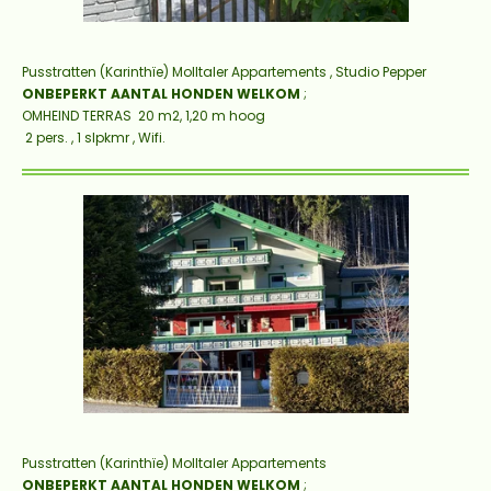
Pusstratten
(Karinthïe) Molltaler Appartements , Studio Pepper
ONBEPERKT AANTAL HONDEN WELKOM
;
OMHEIND TERRAS 20
m2
, 1,20 m hoog
2 pers. , 1 slpkmr , Wifi.
Pusstratten
(Karinthïe) Molltaler Appartements
ONBEPERKT AANTAL HONDEN WELKOM
;