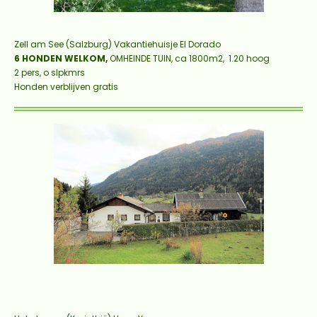
Zell am See (Salzburg) Vakantiehuisje El Dorado
6 HONDEN WELKOM,
OMHEINDE TUIN, ca 1800m2, 1.20 hoog
2 pers, o slpkmrs
Honden verblijven gratis