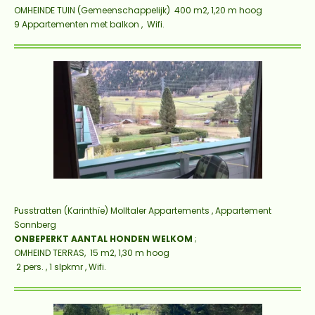
OMHEINDE TUIN (Gemeenschappelijk) 400
m2
, 1,20 m hoog
9 Appartementen met balkon , Wifi.
Pusstratten
(Karinthïe) Molltaler Appartements , Appartement
Sonnberg
ONBEPERKT AANTAL HONDEN WELKOM
;
OMHEIND TERRAS, 15
m2
, 1,30 m hoog
2 pers. , 1 slpkmr , Wifi.