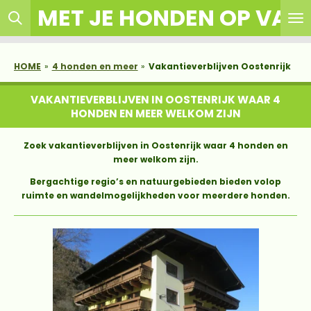
MET JE HONDEN OP VAK
Ga
direct
naar
de
HOME
»
4 honden en meer
»
Vakantieverblijven Oostenrijk
hoofdinhoud
VAKANTIEVERBLIJVEN IN OOSTENRIJK WAAR 4
HONDEN EN MEER WELKOM ZIJN
Zoek vakantieverblijven in Oostenrijk waar 4 honden en
meer welkom zijn.
Bergachtige regio’s en natuurgebieden bieden volop
ruimte en wandelmogelijkheden voor meerdere honden.