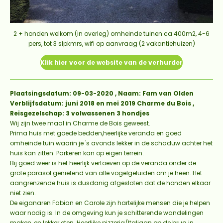
2 + honden welkom (in overleg) omheinde tuinen ca 400m2, 4-6
pers, tot 3 slpkmrs, wifi op aanvraag (2 vakantiehuizen)
Klik hier voor de website van de verhurder
Plaatsingsdatum: 09-03-2020 , Naam: Fam van Olden
Verblijfsdatum: juni 2018 en mei 2019 Charme du Bois ,
Reisgezelschap: 3 volwassenen 3 hondjes
Wij zijn twee maal in Charme de Bois geweest.
Prima huis met goede bedden,heerlijke veranda en goed
omheinde tuin waarin je 's avonds lekker in de schaduw achter het
huis kan zitten. Parkeren kan op eigen terrein.
Bij goed weer is het heerlijk vertoeven op de veranda onder de
grote parasol genietend van alle vogelgeluiden om je heen. Het
aangrenzende huis is dusdanig afgesloten dat de honden elkaar
niet zien.
De eiganaren Fabian en Carole zijn hartelijke mensen die je helpen
waar nodig is. In de omgeving kun je schitterende wandelingen
maken, en lekker eten. Heerlijke pizzeria/Italiaan op de brug in