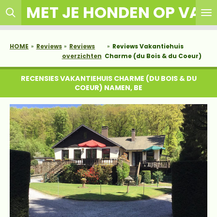
MET JE HONDEN OP VAK
Ga
direct
naar
de
HOME
»
Reviews
»
Reviews
»
Reviews Vakantiehuis
hoofdinhoud
overzichten
Charme (du Bois & du Coeur)
RECENSIES VAKANTIEHUIS CHARME (DU BOIS & DU
COEUR) NAMEN, BE