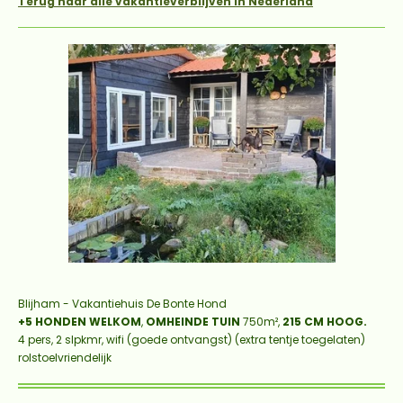
Terug naar alle vakantieverblijven in Nederland
Blijham - Vakantiehuis De Bonte Hond
+5 HONDEN WELKOM
,
OMHEINDE TUIN
750m²,
215 CM HOOG.
4 pers, 2 slpkmr, wifi (goede ontvangst) (extra tentje toegelaten)
rolstoelvriendelijk