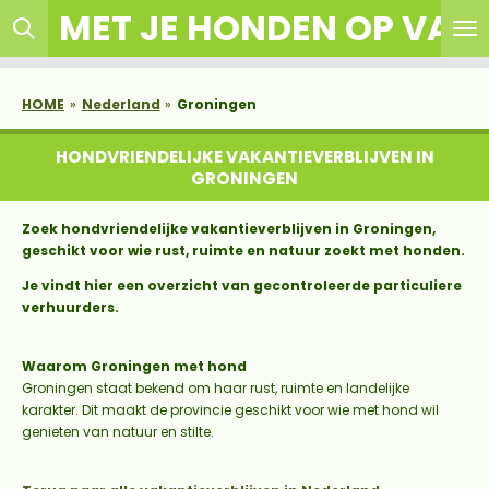
MET JE HONDEN OP VAK
Ga
direct
naar
de
HOME
»
Nederland
»
Groningen
hoofdinhoud
HONDVRIENDELIJKE VAKANTIEVERBLIJVEN IN
GRONINGEN
Zoek hondvriendelijke vakantieverblijven in Groningen,
geschikt voor wie rust, ruimte en natuur zoekt met honden.
Je vindt hier een overzicht van gecontroleerde particuliere
verhuurders.
Waarom Groningen met hond
Groningen staat bekend om haar rust, ruimte en landelijke
karakter. Dit maakt de provincie geschikt voor wie met hond wil
genieten van natuur en stilte.