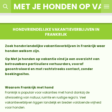
MET JE HONDEN OP VAK
Ga
direct
naar
de
hoofdinhoud
HONDVRIENDELIJKE VAKANTIEVERBLIJVEN IN
FRANKRIJK
Zoek hondvriendelijke vakantieverblijven in Frankrijk waar
honden welkom zijn.
Op Met je honden op vakantie vind je een overzicht van
betrouwbare particuliere verhuurders, vooraf
gecontroleerd en met rechtstreeks contact, zonder
boekingssites.
Waarom Frankrijk met hond
Frankrijk is populair voor vakanties met hond dankzij de
afwisseling van natuur, ruimte en rustige regio’s. Veel
vakantieverblijven liggen landelijk en bieden voldoende vrijheid
voor honden.