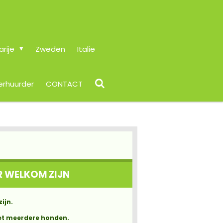
arije
Zweden
Italie
erhuurder
CONTACT
R WELKOM ZIJN
ijn.
met meerdere honden.