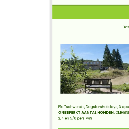
Bos
Pfaffschwende, Dogstarsholidays,
3 ap
ONBEPERKT AANTAL HONDEN,
OMHEIND
2, 4 en 5/6 pers, wifi