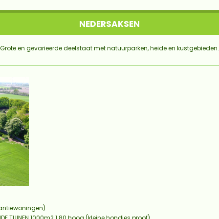
NEDERSAKSEN
Grote en gevarieerde deelstaat met natuurparken, heide en kustgebieden.
kantiewoningen)
NDE TUINEN 1000m2 1.80 hoog (kleine hondjes proof)