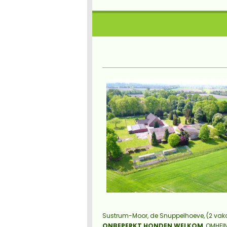
Sustrum-Moor, de Snuppelhoeve, (2 va
ONBEPERKT HONDEN WELKOM
, OMHEI