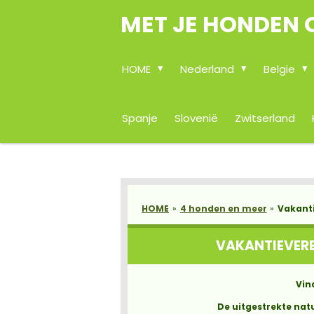
MET JE HONDEN 
Ga
direct
naar
de
HOME
Nederland
Belgie
hoofdinhoud
Spanje
Slovenië
Zwitserland
HOME
»
4 honden en meer
»
Vakanti
VAKANTIEVERB
Vin
De uitgestrekte nat