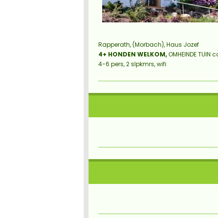
Rapperath, (Morbach), Haus Jozef
4+ HONDEN WELKOM,
OMHEINDE TUIN ca
4-6 pers, 2 slpkmrs, wifi