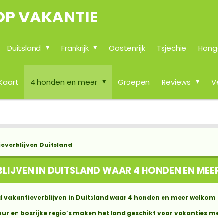
OP VAKANTIE
Duitsland
Frankrijk
Oostenrijk
Tsjechie
Hong
Kaart
4 honden en meer
Groepen
Reviews
V
everblijven Duitsland
LIJVEN IN DUITSLAND WAAR 4 HONDEN EN MEE
d vakantieverblijven in Duitsland waar 4 honden en meer welkom z
uur en bosrijke regio’s maken het land geschikt voor vakanties 