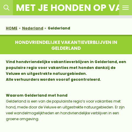
MET JE HONDEN OP VAK
Ga
direct
naar
de
HOME
»
Nederland
»
Gelderland
hoofdinhoud
HONDVRIENDELIJKE VAKANTIEVERBLIJVEN IN
GELDERLAND
Vind hondvriendelijke vakantieverblijven in Gelderland, een
populaire regio voor vakanties met honden dankzij de
Veluwe en uitgestrekte natuurgebieden.
Alle verhuurders worden vooraf gecontroleerd.
Waarom Gelderland met hond
Gelderland is een van de populairste regio’s voor vakanties met
hond, mede door de Veluwe en uitgestrekte natuurgebieden. Er zijn
veel wandelmogelijkheden en hondvriendelijke verblijven in een
groene omgeving.