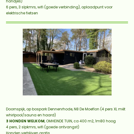
hondjes)
6 pers, 3 slpkmrs, wifi (goede verbinding), oplaadpunt voor
elektrische fietsen
Doornspijk, op bospark Dennenrhode,
N8 De Moeflon (4 pers XL mét
whirlpool/sauna en haard)
3 HONDEN WELKOM
, OMHEINDE TUIN, ca 400 m2, 1m80 hoog
4 pers, 2 slpkmrs, wifi (goede ontvangst)
Honden verblijven gratis.