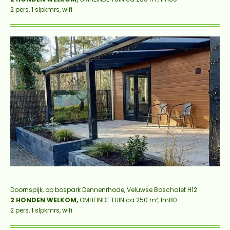
2 pers, 1 slpkmrs, wifi
Doornspijk, op bospark Dennenrhode,
Veluwse Boschalet H12
2 HONDEN WELKOM
,
OMHEINDE TUIN ca 250 m², 1m80
2 pers, 1 slpkmrs, wifi