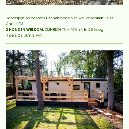
Doornspijk, op bospark Dennenrhode, Veluwe-Vakantiehuisjes
Chalet F13
2 HONDEN WELKOM,
OMHEINDE TUIN, 165 m², 1m25 hoog
4 pers, 2 slpkmrs, wifi