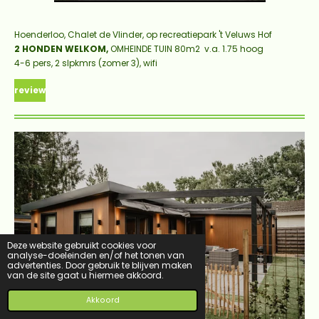
Hoenderloo, Chalet de Vlinder,
op recreatiepark 't Veluws Hof
2 HONDEN WELKOM,
OMHEINDE TUIN 80m2 v.a. 1.75 hoog
4-6 pers, 2 slpkmrs (zomer 3), wifi
review
Deze website gebruikt cookies voor
analyse-doeleinden en/of het tonen van
advertenties. Door gebruik te blijven maken
van de site gaat u hiermee akkoord.
Akkoord