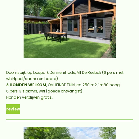
Doornspijk, op bospark Dennenrhode,
M1 De Reebok (6 pers mét
whirlpool/sauna en haard)
3 HONDEN WELKOM
, OMHEINDE TUIN, ca 250 m2, 1m80 hoog
6 pers, 3 slpkmrs, wifi (goede ontvangst)
Honden verblijven gratis.
review