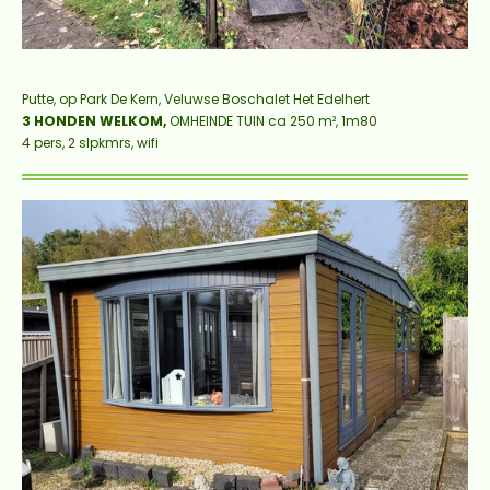
Putte, op Park De Kern,
Veluwse Boschalet Het Edelhert
3 HONDEN WELKOM
,
OMHEINDE TUIN ca 250 m², 1m80
4 pers, 2 slpkmrs, wifi