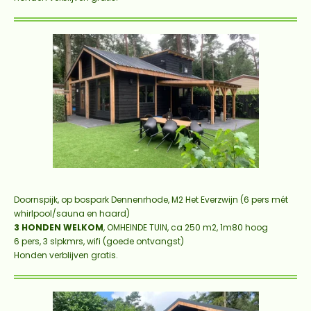
Doornspijk, op bospark Dennenrhode,
M2 Het Everzwijn (6 pers mét
whirlpool/sauna en haard)
3 HONDEN WELKOM
, OMHEINDE TUIN, ca 250 m2, 1m80 hoog
6 pers, 3 slpkmrs, wifi (goede ontvangst)
Honden verblijven gratis.