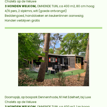
Chalets op de Veluwe
3 HONDEN WELKOM
,
OMHEINDE TUIN, ca 400 m2, 80 cm hoog
4/6 pers, 2 slpkmrs, wifi (goede ontvangst)
Beddengoed, handdoeken en keukenlinnen aanwezig.
Honden verblijven gratis
Doornspijk, op bospark Dennenrhode, N1 Het Edelhert, bij Luxe
Chalets op de Veluwe
3 HONDEN WELKOM,
OMHEINDE TUIN, ca 400 m2, 1 m hoog