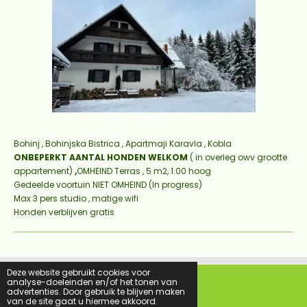
Bohinj , Bohinjska Bistrica , Apartmaji Karavla , Kobla
ONBEPERKT AANTAL HONDEN WELKOM
( in overleg owv grootte
appartement)
,
OMHEIND Terras , 5 m2, 1.00 hoog
Gedeelde voortuin NIET OMHEIND (In progress)
Max 3 pers studio , matige wifi
Honden verblijven gratis
Deze website gebruikt cookies voor
analyse-doeleinden en/of het tonen van
advertenties. Door gebruik te blijven maken
F
I
van de site gaat u hiermee akkoord.