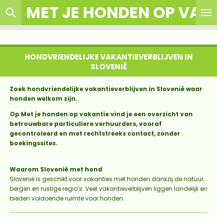
MET JE HONDEN OP VAK
Ga
direct
naar
de
hoofdinhoud
HONDVRIENDELIJKE VAKANTIEVERBLIJVEN IN
SLOVENIË
Zoek hondvriendelijke vakantieverblijven in Slovenië waar
honden welkom zijn.
Op Met je honden op vakantie vind je een overzicht van
betrouwbare particuliere verhuurders, vooraf
gecontroleerd en met rechtstreeks contact, zonder
boekingssites.
Waarom Slovenië met hond
Slovenië is geschikt voor vakanties met honden dankzij de natuur,
bergen en rustige regio’s. Veel vakantieverblijven liggen landelijk en
bieden voldoende ruimte voor honden.