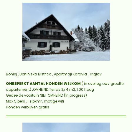
Bohinj , Bohinjska Bistrica , Apartmaji Karavla , Triglav
ONBEPERKT AANTAL HONDEN WELKOM
( in overleg owv grootte
appartement)
,
OMHEIND Terras 2x 4 m2, 1.00 hoog
Gedeelde voortuin NIET OMHEIND (In progress)
Max 5 pers , 1 slpkmr , matige wifi
Honden verblijven gratis