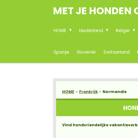
MET JE HONDEN 
Ga
direct
naar
de
HOME
Nederland
Belgie
hoofdinhoud
Spanje
Slovenië
Zwitserland
HOME
»
Frankrijk
»
Normandie
HOND
Vind hondvriendelijke vakantieverb