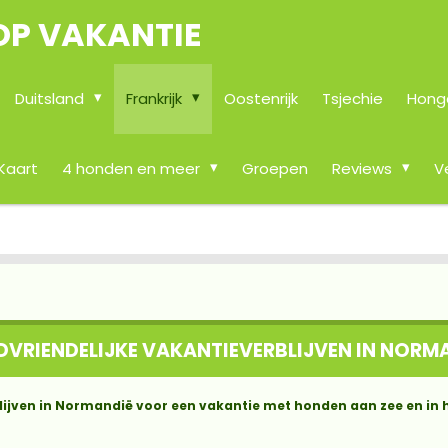
OP VAKANTIE
Duitsland
Frankrijk
Oostenrijk
Tsjechie
Hong
Kaart
4 honden en meer
Groepen
Reviews
V
VRIENDELIJKE VAKANTIEVERBLIJVEN IN NORM
lijven in Normandië voor een vakantie met honden aan zee en in 