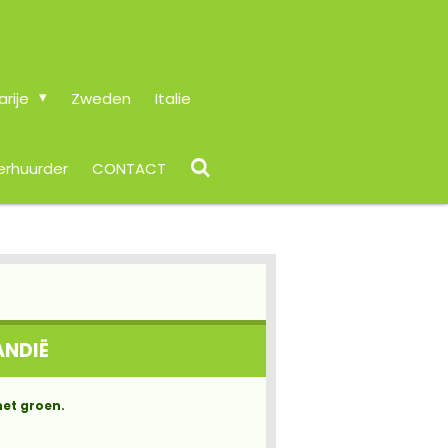
arije
Zweden
Italie
erhuurder
CONTACT
ANDIË
het groen.