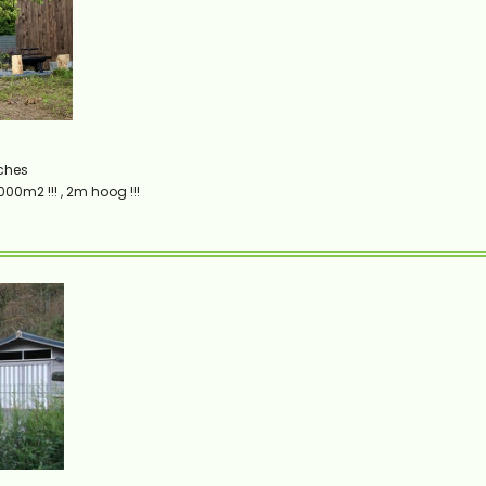
iches
00m2 !!! , 2m hoog !!!