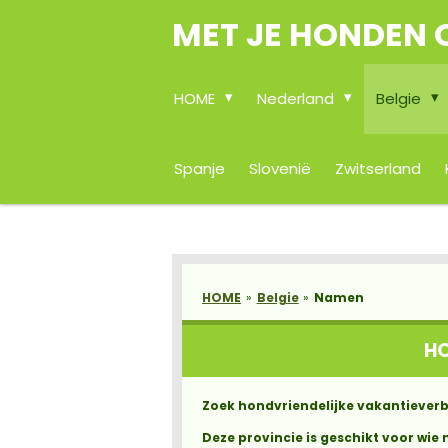
MET JE HONDEN 
Ga
direct
naar
de
HOME
Nederland
Belgie
hoofdinhoud
Spanje
Slovenië
Zwitserland
HOME
»
Belgie
»
Namen
HO
Zoek hondvriendelijke vakantieverb
Deze provincie is geschikt voor wie