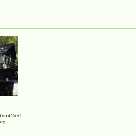
N ca 400m2
aag