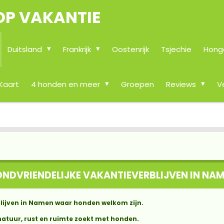
OP VAKANTIE
Duitsland
Frankrijk
Oostenrijk
Tsjechie
Hong
Kaart
4 honden en meer
Groepen
Reviews
V
NDVRIENDELIJKE VAKANTIEVERBLIJVEN IN NA
lijven in Namen waar honden welkom zijn.
 natuur, rust en ruimte zoekt met honden.