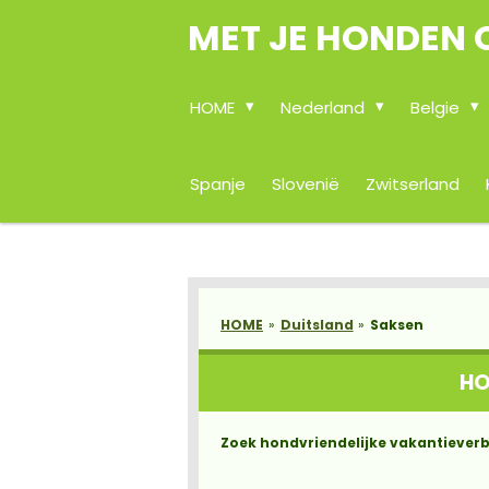
MET JE HONDEN 
Ga
direct
naar
de
HOME
Nederland
Belgie
hoofdinhoud
Spanje
Slovenië
Zwitserland
HOME
»
Duitsland
»
Saksen
HO
Zoek hondvriendelijke vakantieverb