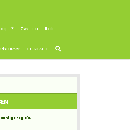
arije
Zweden
Italie
erhuurder
CONTACT
SEN
achtige regio’s.