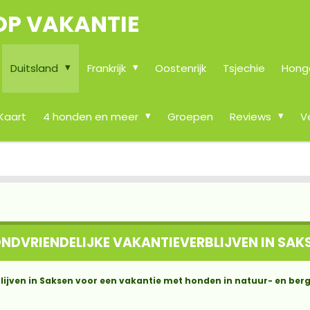
OP VAKANTIE
Duitsland
Frankrijk
Oostenrijk
Tsjechie
Hong
Kaart
4 honden en meer
Groepen
Reviews
V
NDVRIENDELIJKE VAKANTIEVERBLIJVEN IN SAK
lijven in Saksen voor een vakantie met honden in natuur- en berg