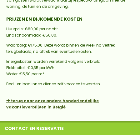
Van gasten wordt verwacht dat zij respectvol omgaan met de
woning, de tuin en de omgeving.
PRIJZEN EN BIJKOMENDE KOSTEN
Huurprijs: €80,00 per nacht.
Eindschoonmaak: €50,00.
Waarborg: €175,00. Deze wordt binnen de week na vertrek
terugbetaald, na aftrek van eventuele kosten.
Energiekosten worden verrekend volgens verbruik:
Elektriciteit: €0,35 per kWh
Water: €5,50 per m³
Bed- en badlinnen dienen zelf voorzien te worden.
⮕ terug naar onze andere hondvriendelijke
vakantieverblijven in België
CONTACT EN RESERVATIE