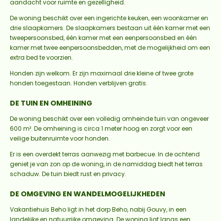
aandacht voor ruimte en gezelligheid.
De woning beschikt over een ingerichte keuken, een woonkamer en
drie slaapkamers. De slaapkamers bestaan uit één kamer met een
tweepersoonsbed, één kamer met een eenpersoonsbed en één
kamer met twee eenpersoonsbedden, met de mogelijkheid om een
extra bed te voorzien.
Honden zijn welkom. Er zijn maximaal drie kleine of twee grote
honden toegestaan. Honden verblijven gratis.
DE TUIN EN OMHEINING
De woning beschikt over een volledig omheinde tuin van ongeveer
600 m². De omheining is circa 1 meter hoog en zorgt voor een
veilige buitenruimte voor honden.
Er is een overdekt terras aanwezig met barbecue. In de ochtend
geniet je van zon op de woning, in de namiddag biedt het terras
schaduw. De tuin biedt rust en privacy.
DE OMGEVING EN WANDELMOGELIJKHEDEN
Vakantiehuis Beho ligt in het dorp Beho, nabij Gouvy, in een
landelijke en natuurrijke omgeving. De woning ligt langs een