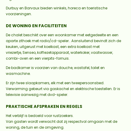
Durbuy en Barvaux bieden winkels, horeca en toeristische
voorzieningen.
DE WONING EN FACILITEITEN
De chalet beschikt over een woonkamer met eetgedeelte en een
aparte zithoek met
radio/cd-speler.
. Aansluitend bevindt zich de
keuken, uitgerust met koelkast,
een extra koelkast met
vriezertje
,
Senseo, koffiezetapparaat, waterkoker, vaatwasser,
combi-oven en een vierpits-fornuis.
De badkamer is voorzien van douche, wastafel, toilet en
wasmachine.
Er zijn twee slaapkamers, elk met een tweepersoonsbed.
Verwarming gebeurt via gaskachel en elektrische toestellen. Er is
televisie aanwezig met dvd-speler.
PRAKTISCHE AFSPRAKEN EN REGELS
Het verblijf is bedoeld voor rustzoekers.
Van gasten wordt verwacht dat zij respectvol omgaan met de
woning, de tuin en de omgeving.