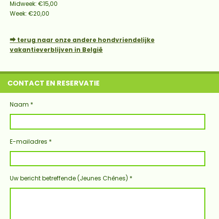
Midweek: €15,00
Week: €20,00
⮕ terug naar onze andere hondvriendelijke
vakantieverblijven in België
CONTACT EN RESERVATIE
Naam *
E-mailadres *
Uw bericht betreffende (Jeunes Chênes) *