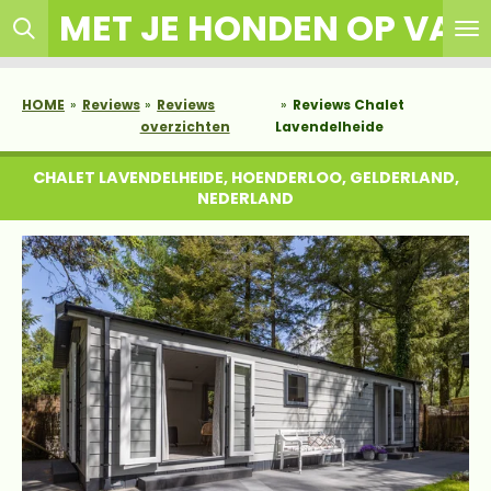
MET JE HONDEN OP VAK
Ga
direct
naar
de
HOME
»
Reviews
»
Reviews
»
Reviews Chalet
hoofdinhoud
overzichten
Lavendelheide
CHALET LAVENDELHEIDE, HOENDERLOO
,
GELDERLAND,
NEDERLAND