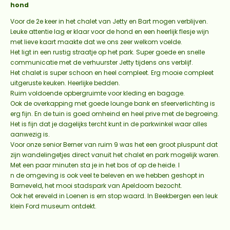
hond
Voor de 2e keer in het chalet van Jetty en Bart mogen verblijven.
Leuke attentie lag er klaar voor de hond en een heerlijk flesje wijn
met lieve kaart maakte dat we ons zeer welkom voelde.
Het ligt in een rustig straatje op het park. Super goede en snelle
communicatie met de verhuurster Jetty tijdens ons verblijf.
Het chalet is super schoon en heel compleet. Erg mooie compleet
uitgeruste keuken. Heerlijke bedden.
Ruim voldoende opbergruimte voor kleding en bagage.
Ook de overkapping met goede lounge bank en sfeerverlichting is
erg fijn. En de tuin is goed omheind en heel prive met de begroeing.
Het is fijn dat je dagelijks tercht kunt in de parkwinkel waar alles
aanwezig is.
Voor onze senior Berner van ruim 9 was het een groot pluspunt dat
zijn wandelingetjes direct vanuit het chalet en park mogelijk waren.
Met een paar minuten sta je in het bos of op de heide. I
n de omgeving is ook veel te beleven en we hebben geshopt in
Barneveld, het mooi stadspark van Apeldoorn bezocht.
Ook het ereveld in Loenen is ern stop waard. In Beekbergen een leuk
klein Ford museum ontdekt.