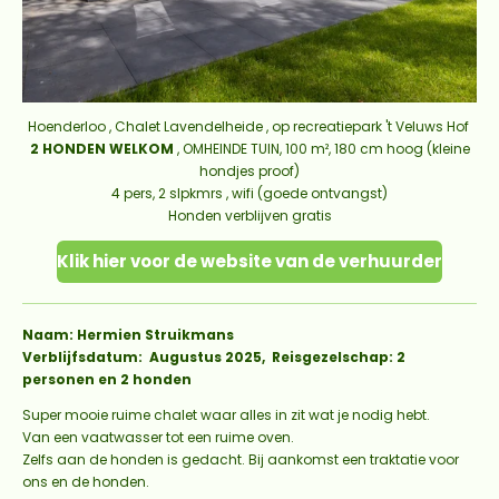
Hoenderloo , Chalet Lavendelheide ,
op recreatiepark 't Veluws Hof
2 HONDEN WELKOM
, OMHEINDE TUIN, 100 m², 180 cm hoog (kleine
hondjes proof)
4 pers, 2 slpkmrs , wifi (goede ontvangst)
Honden verblijven gratis
Klik hier voor de website van de verhuurder
Naam: Hermien Struikmans
Verblijfsdatum: Augustus 2025, Reisgezelschap: 2
personen en 2 honden
Super mooie ruime chalet waar alles in zit wat je nodig hebt.
Van een vaatwasser tot een ruime oven.
Zelfs aan de honden is gedacht. Bij aankomst een traktatie voor
ons en de honden.