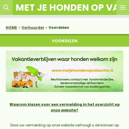
MET JE HONDEN OP VAK
Ga
direct
naar
de
HOME
»
Verhuurder
»
Voordelen
hoofdinhoud
VOORDELEN
Waarom kiezen voor een vermelding in het overzicht op
onze website?
Door uw vermelding op onze website verhoogt u de kansen op